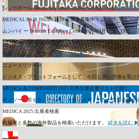
シンガポール Marina Bay Sands 2026年 9月9日 - 11日
続きを読
MEDICAL FAIR INDIA 2026 出展者募集中！
ムンバイ ー Bombay Exhibition Center 2026年9月17日 - 19日
続
MEDICA 2025 出展者の声
是非、お読みください
続きを読む ▶
ニュースリリース
ビジネス・プラットフォームとして、今回も高い評価を受け
MEDICA & COMPAMED 2025 日本出展企業リスト公開！
デンソー、京セラ、テルモ、テクノメディカなど主要企業が
MEDICA 2025 出展者検索
出展者と多数の海外製品を検索いただけます。
続きを読む ▶