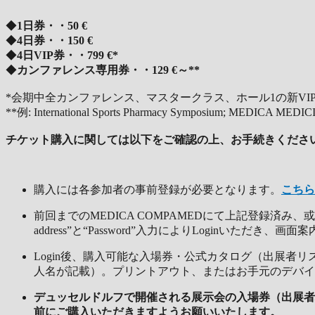
◆
1日券・・50 €
◆
4日券・・150 €
◆
4日VIP券・・799 €*
◆
カンファレンス専用券・・129 €～**
*会期中全カンファレンス、マスタークラス、ホール1の新V
**例: International Sports Pharmacy Symposium; MEDICA MED
チケット購入に関しては以下をご確認の上、お手続きくださ
購入には各参加者の事前登録が必要となります。
こちら
前回までのMEDICA COMPAMEDにて上記登録済
address”と“Password”入力によりLoginいただ
Login後、購入可能な入場券・公式カタログ（出展
人名が記載）。プリントアウト、またはお手元のデバイ
デュッセルドルフで開催される展示会の入場券（出展者
前にご購入いただきますようお願いいたします。