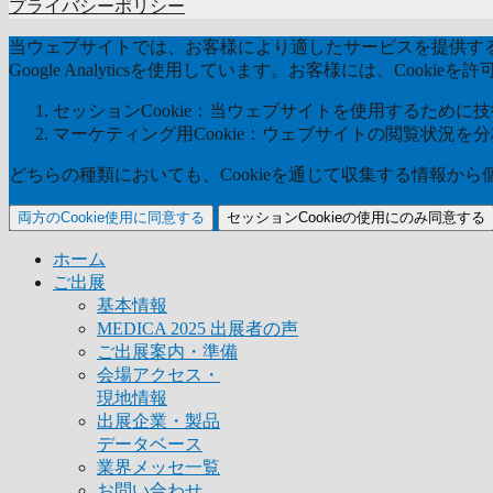
プライバシーポリシー
当ウェブサイトでは、お客様により適したサービスを提供するた
Google Analyticsを使用しています。お客様には、Coo
セッションCookie：当ウェブサイトを使用するために技術
マーケティング用Cookie：ウェブサイトの閲覧状況を
どちらの種類においても、Cookieを通じて収集する情報か
両方のCookie使用に同意する
セッションCookieの使用にのみ同意する
ホーム
ご出展
基本情報
MEDICA 2025 出展者の声
ご出展案内・準備
会場アクセス・
現地情報
出展企業・製品
データベース
業界メッセ一覧
お問い合わせ