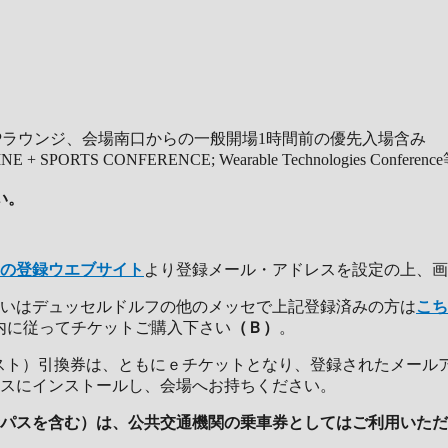
IPラウンジ、会場南口からの一般開場1時間前の優先入場含み
ICINE + SPORTS CONFERENCE; Wearable Technologies Conferenc
い。
の登録ウエブサイト
より登録メール・アドレスを設定の上、画面
み、或いはデュッセルドルフの他のメッセで上記登録済みの方は
こち
き、画面案内に従ってチケットご購入下さい
（Ｂ）
。
者リスト）引換券は、ともにｅチケットとなり、登録されたメール
スにインストールし、会場へお持ちください。
パスを含む）は、公共交通機関の乗車券としてはご利用いただ