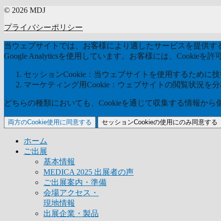
© 2026 MDJ
プライバシーポリシー
当ウェブサイトでは、お客様により適したサービスを提供するた
Google Analyticsを使用しています。お客様には、Coo
セッションCookie：当ウェブサイトを使用するために技術
マーケティング用Cookie：ウェブサイトの閲覧状況を
どちらの種類においても、Cookieを通じて収集する情報か
両方のCookie使用に同意する
セッションCookieの使用にのみ同意する
ホーム
ご出展
基本情報
MEDICA 2025 出展者の声
ご出展案内・準備
会場アクセス・
現地情報
出展企業・製品