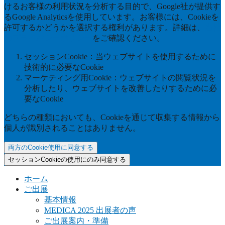
けるお客様の利用状況を分析する目的で、Google社が提供す
るGoogle Analyticsを使用しています。お客様には、Cookieを
許可するかどうかを選択する権利があります。詳細は、
当社
のプライバシーポリシー
をご確認ください。
セッションCookie：当ウェブサイトを使用するために
技術的に必要なCookie
マーケティング用Cookie：ウェブサイトの閲覧状況を
分析したり、ウェブサイトを改善したりするために必
要なCookie
どちらの種類においても、Cookieを通じて収集する情報から
個人が識別されることはありません。
両方のCookie使用に同意する
セッションCookieの使用にのみ同意する
ホーム
ご出展
基本情報
MEDICA 2025 出展者の声
ご出展案内・準備