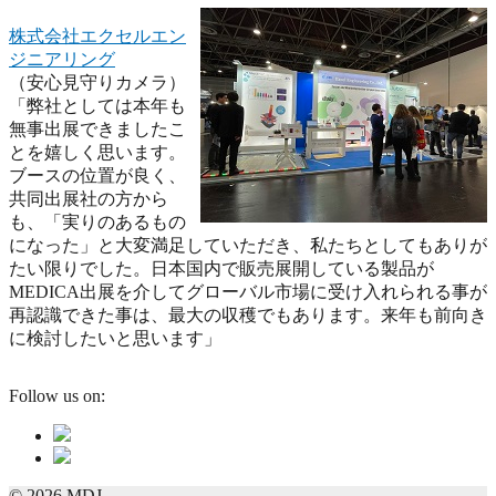
株式会社エクセルエン
ジニアリング
（安心見守りカメラ）
「弊社としては本年も
無事出展できましたこ
とを嬉しく思います。
ブースの位置が良く、
共同出展社の方から
も、「実りのあるもの
になった」と大変満足していただき、私たちとしてもありが
たい限りでした。日本国内で販売展開している製品が
MEDICA出展を介してグローバル市場に受け入れられる事が
再認識できた事は、最大の収穫でもあります。来年も前向き
に検討したいと思います」
Follow us on:
© 2026 MDJ