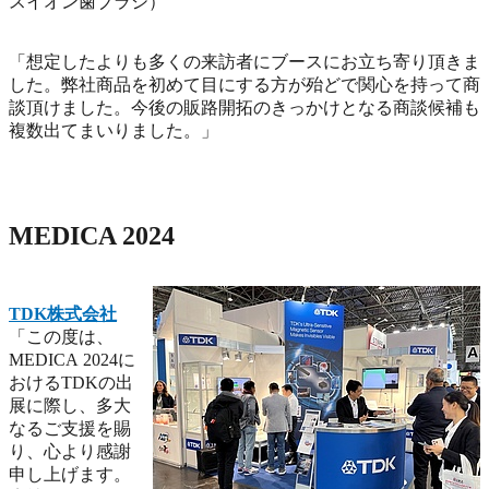
スイオン歯ブラシ）
「想定したよりも多くの来訪者にブースにお立ち寄り頂きま
した。弊社商品を初めて目にする方が殆どで関心を持って商
談頂けました。今後の販路開拓のきっかけとなる商談候補も
複数出てまいりました。」
MEDICA 2024
TDK株式会社
「この度は、
MEDICA 2024に
おけるTDKの出
展に際し、多大
なるご支援を賜
り、心より感謝
申し上げます。