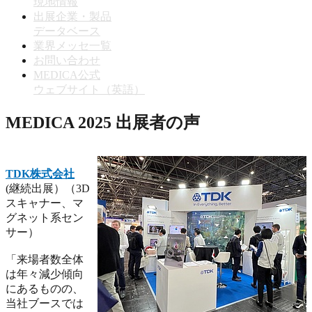
現地情報
出展企業・製品
データベース
業界メッセ一覧
お問い合わせ
MEDICA公式
ウェブサイト（英語）
MEDICA 2025 出展者の声
TDK株式会社
(継続出展）（3D
スキャナー、マ
グネット系セン
サー）
「来場者数全体
は年々減少傾向
にあるものの、
当社ブースでは