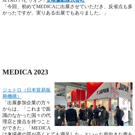
JETRO パビリオン /
安積濾紙株式会社
「今回、初めてMEDICAに出展させていただき、反省点も多
かったですが、実りある出展でもありました。」
MEDICA 2023
ジェトロ（日本貿易振
興機構）
「出展参加企業の方々
からは、「これまで面
識のなかった国々の代
理店と接点を持つこと
ができた」「MEDICA
は来場者の質が高くとても満足した」といった前向きな声を