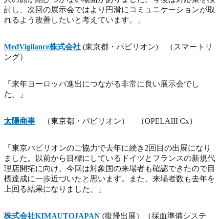
討し、次回の展示会ではより円滑にコミュニケーションが取
れるよう改善したいと考えています。」
MedVigilance株式会社
(東京都・パビリオン) （スマートリ
ング）
「来年ヨーロッパ進出につながる非常に良い展示会でし
た。」
太陽商事
（東京都・パビリオン） （OPELAIII Cx）
「東京パビリオンのご協力で去年に続き2回目の出展になり
ました。以前から目標にしているドイツとフランスの新規代
理店開拓に向け、今回は対象国の来場者も確認できたので目
標達成に一歩近づいたと思います。また、来場者数も去年を
上回る結果になりました。」
株式会社KIMAUTOJAPAN
(復帰出展）（採血準備システ